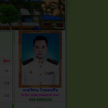
ผู้ชม
30
158
นายวัชระ โกมลเปริน
นายก อบต.หนองกลางนา
232
094-6965225