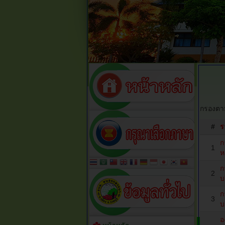
กรองตาม
#
ร
ก
1
ห
ก
2
บ
ก
3
บ
อ